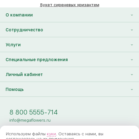
Букет сиреневых хризантем
20560 ₽
О компании
О нас
Сотрудничество
Отзывы
Франшиза
Услуги
Контакты
Корпоративным клиентам
Найти друга
Специальные предложения
Наши лица
Партнеры Megaflowers
Анонимная доставка цветов
Накопительные скидки
Личный кабинет
Видеогалерея
Пресс-центр
Доставка цветов за границу
Дополнения к букету
Вход
Помощь
Новости
Фото получателя
Регистрация
Полезные статьи
Доставка
8 800 5555-714
Оплата
info@megaflowers.ru
Гарантии
Используем файлы
куки
. Оставаясь с нами, вы
соглашаетесь на их применение.