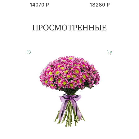
18280 ₽
14070 ₽
18280 ₽
28470 ₽
ПРОСМОТРЕННЫЕ