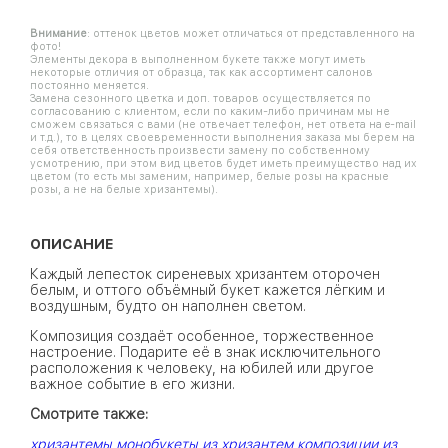
Внимание
: оттенок цветов может отличаться от представленного на
фото!
Элементы декора в выполненном букете также могут иметь
некоторые отличия от образца, так как ассортимент салонов
постоянно меняется.
Замена сезонного цветка и доп. товаров осуществляется по
согласованию с клиентом, если по каким-либо причинам мы не
сможем связаться с вами (не отвечает телефон, нет ответа на e-mail
и т.д.), то в целях своевременности выполнения заказа мы берем на
себя ответственность произвести замену по собственному
усмотрению, при этом вид цветов будет иметь преимущество над их
цветом (то есть мы заменим, например, белые розы на красные
розы, а не на белые хризантемы).
ОПИСАНИЕ
Каждый лепесток сиреневых хризантем оторочен
белым, и оттого объёмный букет кажется лёгким и
воздушным, будто он наполнен светом.
Композиция создаёт особенное, торжественное
настроение. Подарите её в знак исключительного
расположения к человеку, на юбилей или другое
важное событие в его жизни.
Смотрите также:
хризантемы
монобукеты из хризантем
композиции из